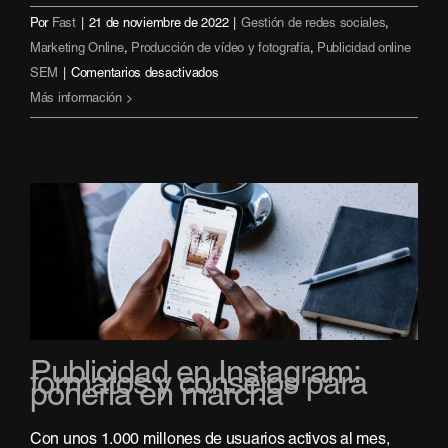
Por
Fast
|
21 de noviembre de 2022
|
Gestión de redes sociales
,
Marketing Online
,
Producción de vídeo y fotografía
,
Publicidad online
en
SEM
|
Comentarios desactivados
¿Qué
Más información
es
el
marketing
experiencial?
Publicidad en Instagram:
formatos y consejos para
ponerla en marcha
Con unos 1.000 millones de usuarios activos al mes,