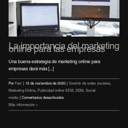
el
Inbound
Marketing
La importancia del marketing
online para las empresas
Una buena estrategia de marketing online para
empresas dará más [...]
Por
Fast
|
13 de noviembre de 2020
|
Gestión de redes sociales
,
Marketing Online
,
Publicidad online SEM
,
SEM
,
Social
en
media
|
Comentarios desactivados
La
Más información
importancia
del
marketing