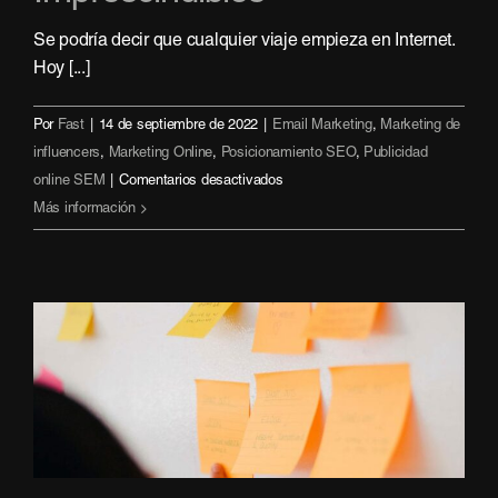
Se podría decir que cualquier viaje empieza en Internet.
Hoy [...]
Por
Fast
|
14 de septiembre de 2022
|
Email Marketing
,
Marketing de
influencers
,
Marketing Online
,
Posicionamiento SEO
,
Publicidad
en
online SEM
|
Comentarios desactivados
Marketing
Más información
Digital
para
Hoteles:
6
Estrategias
Imprescindibles