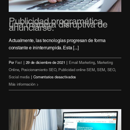
Publicidad programática,
una manera disruptiva de
anunciarse.
Actualmente, las tecnologías progresan de forma
constante e ininterrumpida. Esta [...]
Por
Fast
|
29 de diciembre de 2021
|
Email Marketing
,
Marketing
Online
,
Posicionamiento SEO
,
Publicidad online SEM
,
SEM
,
SEO
,
en
Social media
|
Comentarios desactivados
Publicidad
Más información
programática,
una
manera
disruptiva
de
anunciarse.