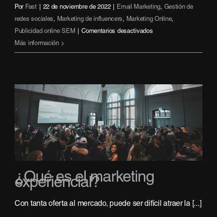
Por
Fast
|
22 de noviembre de 2022
|
Email Marketing
,
Gestión de
redes sociales
,
Marketing de influencers
,
Marketing Online
,
en
Publicidad online SEM
|
Comentarios desactivados
La
Más información
importancia
del
marketing
social
para
tu
marca
¿Qué es el marketing
experiencial?
Con tanta oferta al mercado, puede ser difícil atraer la [...]