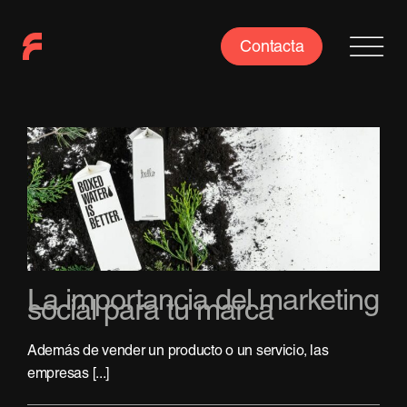
Saltar
al
Contacta
contenido
La importancia del marketing
social para tu marca
Además de vender un producto o un servicio, las
empresas [...]