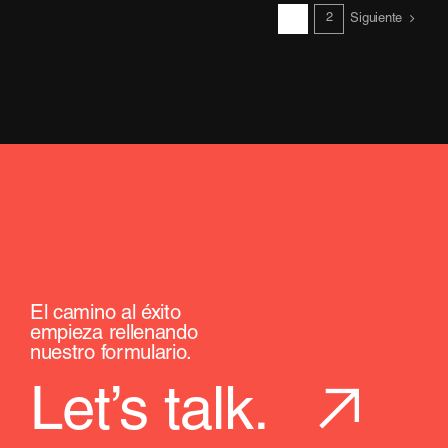
1
2
online
Siguiente
para
las
empresas
El camino al éxito
empieza rellenando
nuestro formulario.
Let’s talk.