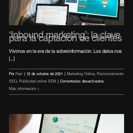
‘Inbound marketing’: la clave
para la captación de clientes
Vivimos en la era de la sobreinformación. Los datos nos
[...]
Por
Fast
|
12 de octubre de 2021
|
Marketing Online
,
Posicionamiento
en
SEO
,
Publicidad online SEM
|
Comentarios desactivados
‘Inbound
Más información
marketing’:
la
clave
para
la