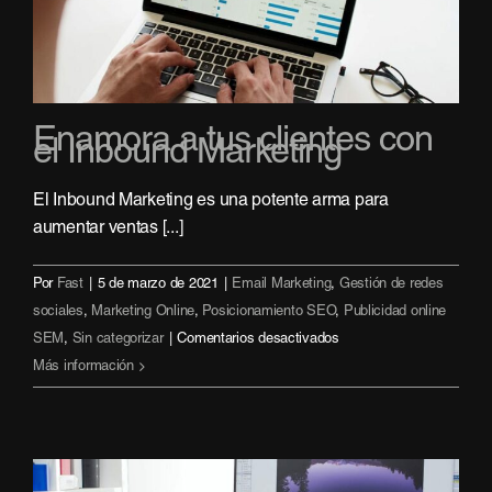
captación
de
clientes
Enamora a tus clientes con
el Inbound Marketing
El Inbound Marketing es una potente arma para
aumentar ventas [...]
Por
Fast
|
5 de marzo de 2021
|
Email Marketing
,
Gestión de redes
sociales
,
Marketing Online
,
Posicionamiento SEO
,
Publicidad online
en
SEM
,
Sin categorizar
|
Comentarios desactivados
Enamora
Más información
a
tus
clientes
con