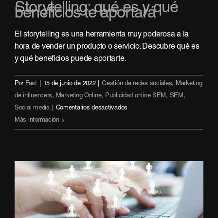
Storytelling: qué es y qué
beneficios te aportará
El storytelling es una herramienta muy poderosa a la
hora de vender un producto o servicio. Descubre qué es
y qué beneficios puede aportarte.
Por
Fast
|
15 de junio de 2022
|
Gestión de redes sociales
,
Marketing
de influencers
,
Marketing Online
,
Publicidad online SEM
,
SEM
,
en
Social media
|
Comentarios desactivados
Storytelling:
Más información
qué
es
y
qué
beneficios
te
aportará