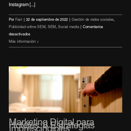
Instagram [...]
Por
Fast
|
22 de septiembre de 2022
|
Gestión de redes sociales
,
Publicidad online SEM
,
SEM
,
Social media
|
Comentarios
en
desactivados
Publicidad
Más información
en
Instagram:
formatos
y
consejos
para
ponerla
en
marcha
Marketing Digital para
Hoteles: 6 Estrategias
Imprescindibles