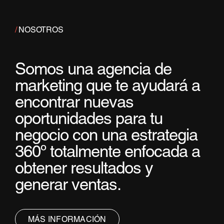
/
NOSOTROS
S
o
m
o
s
u
n
a
a
g
e
n
c
i
a
d
e
m
a
r
k
e
t
i
n
g
q
u
e
t
e
a
y
u
d
a
r
á
a
e
n
c
o
n
t
r
a
r
n
u
e
v
a
s
o
p
o
r
t
u
n
i
d
a
d
e
s
p
a
r
a
t
u
n
e
g
o
c
i
o
c
o
n
u
n
a
e
s
t
r
a
t
e
g
i
a
3
6
0
º
t
o
t
a
l
m
e
n
t
e
e
n
f
o
c
a
d
a
a
o
b
t
e
n
e
r
r
e
s
u
l
t
a
d
o
s
y
g
e
n
e
r
a
r
v
e
n
t
a
s
.
MÁS INFORMACIÓN