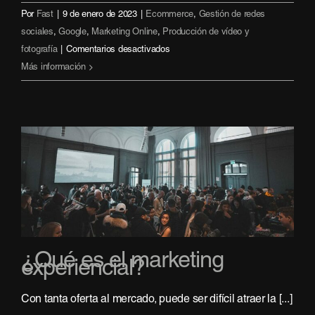
Por
Fast
|
9 de enero de 2023
|
Ecommerce
,
Gestión de redes
sociales
,
Google
,
Marketing Online
,
Producción de vídeo y
en
fotografía
|
Comentarios desactivados
Las
Más información
tendencias
del
marketing
digital
que
protagonizarán
el
2023
¿Qué es el marketing
experiencial?
Con tanta oferta al mercado, puede ser difícil atraer la [...]