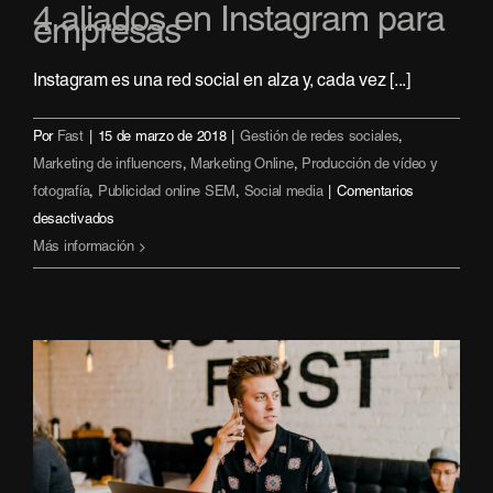
4 aliados en Instagram para
empresas
Instagram es una red social en alza y, cada vez [...]
Por
Fast
|
15 de marzo de 2018
|
Gestión de redes sociales
,
Marketing de influencers
,
Marketing Online
,
Producción de vídeo y
fotografía
,
Publicidad online SEM
,
Social media
|
Comentarios
en
desactivados
4
Más información
aliados
en
Instagram
para
empresas