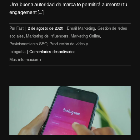
Una buena autoridad de marca te permitirá aumentar tu
engagement [...]
Por
Fast
|
2 de agosto de 2020
|
Email Marketing
,
Gestión de redes
sociales
,
Marketing de influencers
,
Marketing Online
,
Posicionamiento SEO
,
Producción de vídeo y
en
fotografía
|
Comentarios desactivados
Mejora
Más información
tu
autoridad
de
marca
con
Inbound
Marketing