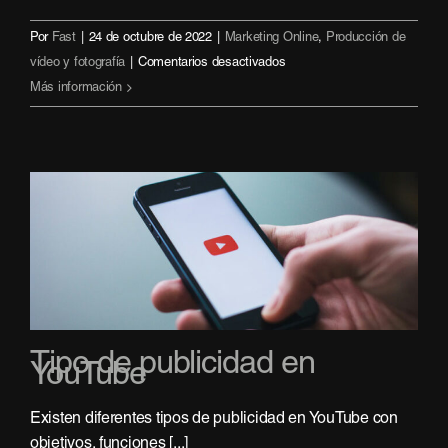
Por
Fast
|
24 de octubre de 2022
|
Marketing Online
,
Producción de
en
vídeo y fotografía
|
Comentarios desactivados
Marketing
Más información
Visual:
estrategias
para
tu
negocio
Tipo de publicidad en
YouTube
Existen diferentes tipos de publicidad en YouTube con
objetivos, funciones [...]