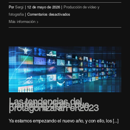
Por
Sergi
|
12 de mayo de 2026
|
Producción de vídeo y
en
fotografía
|
Comentarios desactivados
Acompañando
Más información
a
Novara
en
el
Salone
del
Mobile
de
Milán
Las tendencias del
marketing digital que
protagonizarán el 2023
Ya estamos empezando el nuevo año, y con ello, los [...]