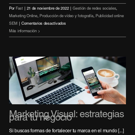
Por
Fast
|
21 de noviembre de 2022
|
Gestión de redes sociales
,
Marketing Online
,
Producción de vídeo y fotografía
,
Publicidad online
en
SEM
|
Comentarios desactivados
¿Qué
Más información
es
el
marketing
experiencial?
Marketing Visual: estrategias
para tu negocio
Si buscas formas de fortalecer tu marca en el mundo [...]