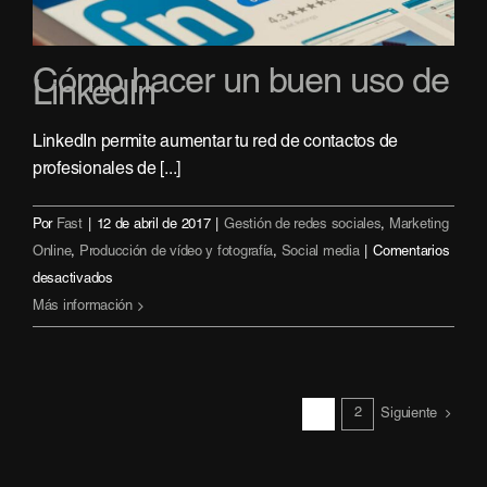
Cómo hacer un buen uso de
LinkedIn
LinkedIn permite aumentar tu red de contactos de
profesionales de [...]
Por
Fast
|
12 de abril de 2017
|
Gestión de redes sociales
,
Marketing
Online
,
Producción de vídeo y fotografía
,
Social media
|
Comentarios
en
desactivados
Cómo
Más información
hacer
un
buen
1
2
uso
Siguiente
de
LinkedIn