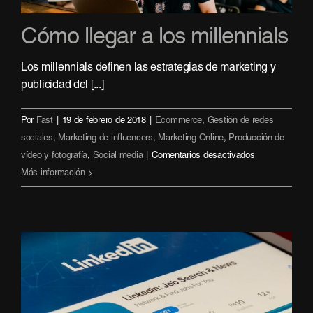
Cómo llegar a los millennials
Los millennials definen las estrategias de marketing y
publicidad del [...]
Por
Fast
|
19 de febrero de 2018
|
Ecommerce
,
Gestión de redes
sociales
,
Marketing de influencers
,
Marketing Online
,
Producción de
en
vídeo y fotografía
,
Social media
|
Comentarios desactivados
Cómo
Más información
llegar
a
los
millennials