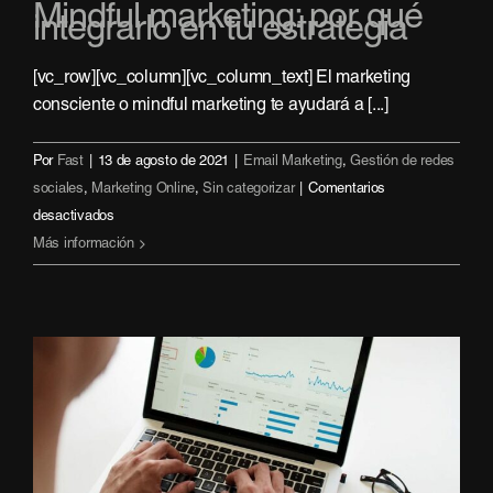
Mindful marketing: por qué
integrarlo en tu estrategia
[vc_row][vc_column][vc_column_text] El marketing
consciente o mindful marketing te ayudará a [...]
Por
Fast
|
13 de agosto de 2021
|
Email Marketing
,
Gestión de redes
sociales
,
Marketing Online
,
Sin categorizar
|
Comentarios
en
desactivados
Mindful
Más información
marketing:
por
qué
integrarlo
en
tu
estrategia