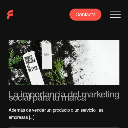
Saltar
al
Contacta
contenido
La importancia del marketing
social para tu marca
Además de vender un producto o un servicio, las
empresas [...]