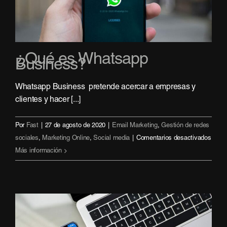
empres
¿Qué es Whatsapp
Business?
Whatsapp Business pretende acercar a empresas y
clientes y hacer [...]
Por
Fast
|
27 de agosto de 2020
|
Email Marketing
,
Gestión de redes
en
sociales
,
Marketing Online
,
Social media
|
Comentarios desactivados
¿Qué
Más información
es
What
Busi