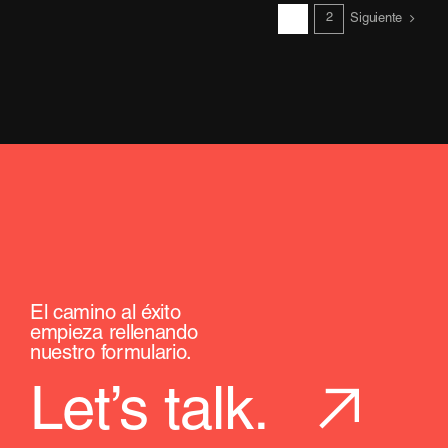
1
2
marca
Siguiente
con
Inbound
Marketing
El camino al éxito
empieza rellenando
nuestro formulario.
Let’s talk.