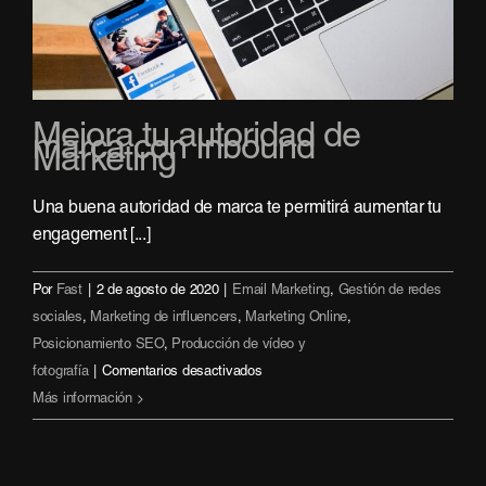
Mejora tu autoridad de
marca con Inbound
Marketing
Una buena autoridad de marca te permitirá aumentar tu
engagement [...]
Por
Fast
|
2 de agosto de 2020
|
Email Marketing
,
Gestión de redes
sociales
,
Marketing de influencers
,
Marketing Online
,
Posicionamiento SEO
,
Producción de vídeo y
en
fotografía
|
Comentarios desactivados
Mejora
Más información
tu
autoridad
de