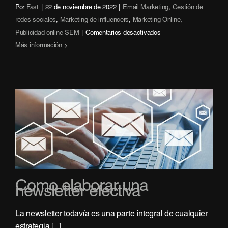
Por
Fast
|
22 de noviembre de 2022
|
Email Marketing
,
Gestión de
redes sociales
,
Marketing de influencers
,
Marketing Online
,
en
Publicidad online SEM
|
Comentarios desactivados
La
Más información
importancia
del
marketing
social
para
tu
marca
Como elaborar una
newsletter efectiva
La newsletter todavía es una parte integral de cualquier
estrategia [...]