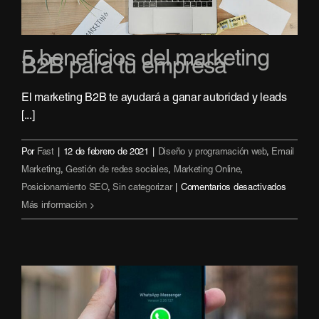
5 beneficios del marketing
B2B para tu empresa
El marketing B2B te ayudará a ganar autoridad y leads
[...]
Por
Fast
|
12 de febrero de 2021
|
Diseño y programación web
,
Email
Marketing
,
Gestión de redes sociales
,
Marketing Online
,
en
Posicionamiento SEO
,
Sin categorizar
|
Comentarios desactivados
5
Más información
benefici
del
marketi
B2B
para
tu