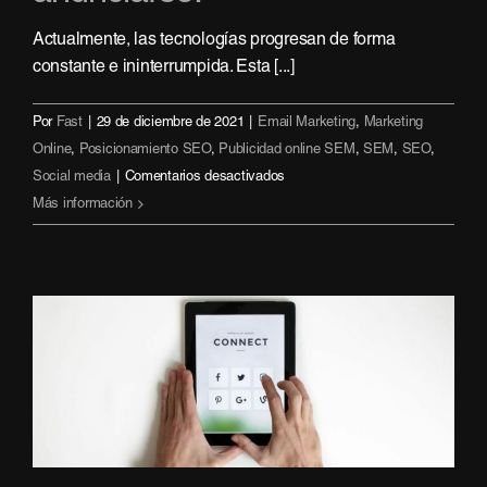
Actualmente, las tecnologías progresan de forma
constante e ininterrumpida. Esta [...]
Por
Fast
|
29 de diciembre de 2021
|
Email Marketing
,
Marketing
Online
,
Posicionamiento SEO
,
Publicidad online SEM
,
SEM
,
SEO
,
en
Social media
|
Comentarios desactivados
Publicidad
Más información
programática,
una
manera
disruptiva
de
anunciarse.