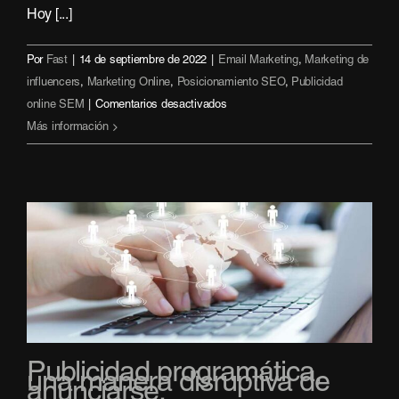
Hoy [...]
Por
Fast
|
14 de septiembre de 2022
|
Email Marketing
,
Marketing de
influencers
,
Marketing Online
,
Posicionamiento SEO
,
Publicidad
en
online SEM
|
Comentarios desactivados
Marketing
Más información
Digital
para
Hoteles:
6
Estrategias
Imprescindibles
Publicidad programática,
una manera disruptiva de
anunciarse.