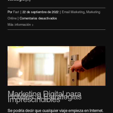
Por
Fast
|
22 de septiembre de 2022
|
Email Marketing
,
Marketing
en
Online
|
Comentarios desactivados
Como
Más información
elaborar
una
newsletter
efectiva
Marketing Digital para
Hoteles: 6 Estrategias
Imprescindibles
Se podría decir que cualquier viaje empieza en Internet.