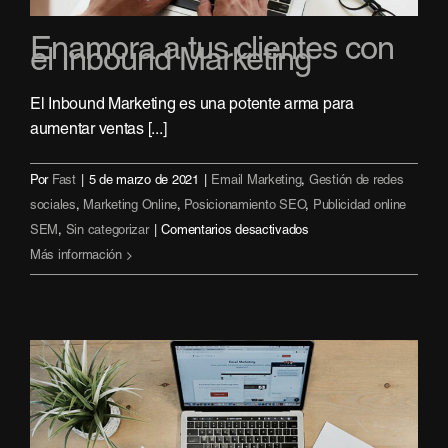
Enamora a tus clientes con
el Inbound Marketing
El Inbound Marketing es una potente arma para
aumentar ventas [...]
Por
Fast
|
5 de marzo de 2021
|
Email Marketing
,
Gestión de redes
sociales
,
Marketing Online
,
Posicionamiento SEO
,
Publicidad online
en
SEM
,
Sin categorizar
|
Comentarios desactivados
Enamora
Más información
a
tus
clientes
con
el
Inbound
Marketing