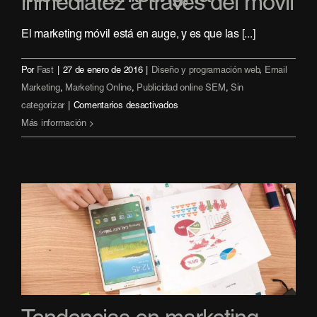
inmediatez a través del móvil
El marketing móvil está en auge, y es que las [...]
Por
Fast
|
27 de enero de 2016
|
Diseño y programación web
,
Email
Marketing
,
Marketing Online
,
Publicidad online SEM
,
Sin
en
categorizar
|
Comentarios desactivados
Mobile
Más información
Marketing,
la
inmediatez
a
través
del
móvil