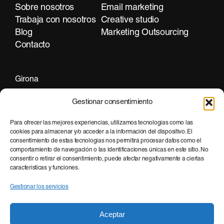
Sobre nosotros
Email marketing
Trabaja con nosotros
Creative studio
Blog
Marketing Outsourcing
Contacto
Girona
+34 972 297 255
Gestionar consentimiento
Para ofrecer las mejores experiencias, utilizamos tecnologías como las
cookies para almacenar y/o acceder a la información del dispositivo. El
Barcelona
consentimiento de estas tecnologías nos permitirá procesar datos como el
+34 935 951 500
comportamiento de navegación o las identificaciones únicas en este sitio. No
consentir o retirar el consentimiento, puede afectar negativamente a ciertas
características y funciones.
Gestionar los servicios
Aceptar