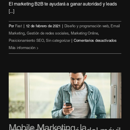
El marketing B2B te ayudará a ganar autoridad y leads
[...]
Por
Fast
|
12 de febrero de 2021
|
Diseño y programación web
,
Email
Marketing
,
Gestión de redes sociales
,
Marketing Online
,
en
Posicionamiento SEO
,
Sin categorizar
|
Comentarios desactivados
5
Más información
benefici
del
marketi
B2B
para
tu
empres
Mobile Marketing, la