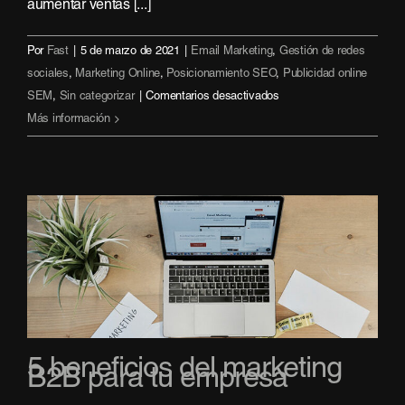
aumentar ventas [...]
Por
Fast
|
5 de marzo de 2021
|
Email Marketing
,
Gestión de redes
sociales
,
Marketing Online
,
Posicionamiento SEO
,
Publicidad online
en
SEM
,
Sin categorizar
|
Comentarios desactivados
Enamora
Más información
a
tus
clientes
con
el
Inbound
Marketing
5 beneficios del marketing
B2B para tu empresa