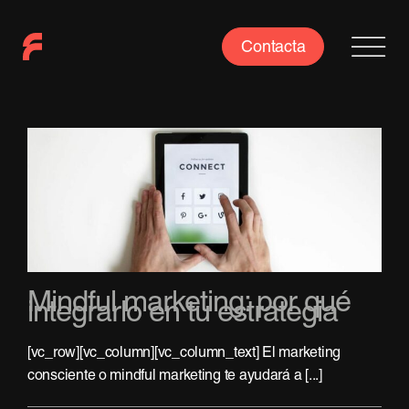
Saltar
al
Contacta
contenido
Mindful marketing: por qué
integrarlo en tu estrategia
[vc_row][vc_column][vc_column_text] El marketing
consciente o mindful marketing te ayudará a [...]