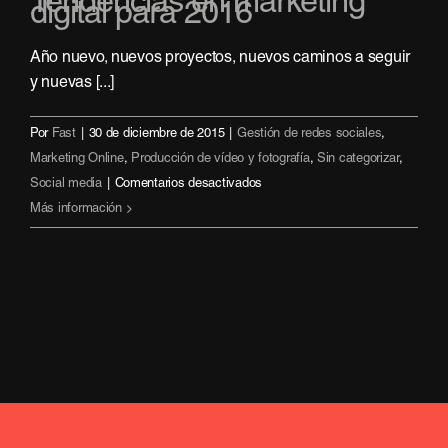
Tendencias en marketing
digital para 2016
Año nuevo, nuevos proyectos, nuevos caminos a seguir
y nuevas [...]
Por
Fast
|
30 de diciembre de 2015
|
Gestión de redes sociales
,
Marketing Online
,
Producción de vídeo y fotografía
,
Sin categorizar
,
en
Social media
|
Comentarios desactivados
Tendencias
Más información
en
marketing
digital
para
2016