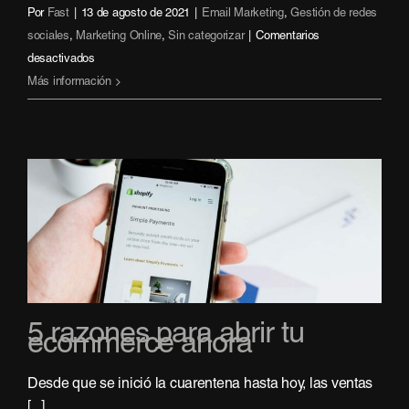
Por
Fast
|
13 de agosto de 2021
|
Email Marketing
,
Gestión de redes
sociales
,
Marketing Online
,
Sin categorizar
|
Comentarios
en
desactivados
Mindful
Más información
marketing:
por
qué
integrarlo
en
tu
estrategia
5 razones para abrir tu
ecommerce ahora
Desde que se inició la cuarentena hasta hoy, las ventas
[...]