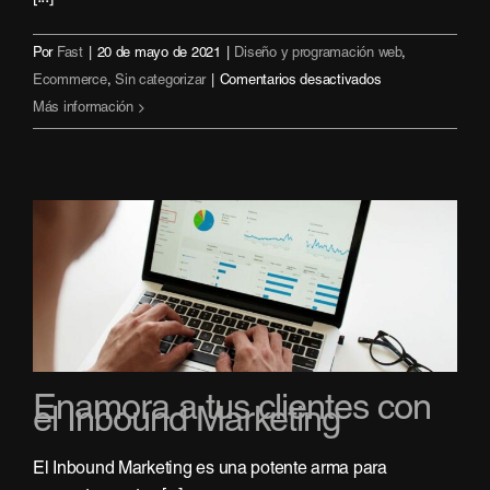
Por
Fast
|
20 de mayo de 2021
|
Diseño y programación web
,
en
Ecommerce
,
Sin categorizar
|
Comentarios desactivados
5
Más información
razones
para
abrir
tu
ecommerce
ahora
Enamora a tus clientes con
el Inbound Marketing
El Inbound Marketing es una potente arma para