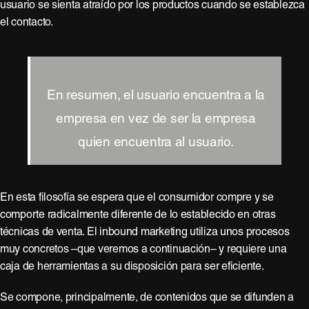
usuario se sienta atraído por los productos cuando se establezca
el contacto.
En resumen, el usuario encuentra a la
empresa en vez de ser la empresa
quien encuentra al usuario.
En esta filosofía se espera que el consumidor compre y se
comporte radicalmente diferente de lo establecido en otras
técnicas de venta. El inbound marketing utiliza unos procesos
muy concretos –que veremos a continuación– y requiere una
caja de herramientas a su disposición para ser eficiente.
Se compone, principalmente, de contenidos que se difunden a