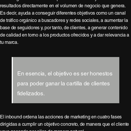
resultados directamente en el volumen de negocio que genera.
Es decir, ayuda a conseguir diferentes objetivos como un canal
de tráfico orgánico a buscadores y redes sociales, a aumentar la
base de seguidores y, por tanto, de clientes, a generar contenido
de calidad en torno a los productos ofrecidos y a dar relevancia a
tu marca.
En esencia, el objetivo es ser honestos
para poder ganar la cartilla de clientes
fidelizados.
El inbound ordena las acciones de marketing en cuatro fases
dirigidas a cumplir un objetivo concreto, de manera que el cliente