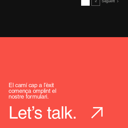
1
2
online
Següent
per
les
empreses
El camí cap a l’èxit
comença omplint el
nostre formulari.
Let’s talk.