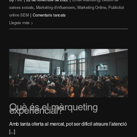
By
Fast
|
22 de novembre de 2022
|
Email Marketing
,
Gestió de
xarxes socials
,
Marketing d’influencers
,
Marketing Online
,
Publicitat
a
online SEM
|
Comentaris tancats
La
Llegeix més
importància
del
màrqueting
social
per
a
la
teva
marca
Què és el màrqueting
experiencial?
Amb tanta oferta al mercat, pot ser difícil atraure l’atenció
[...]