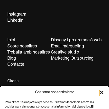
Instagram
Contacta
LinkedIn
Inici
Disseny i programació web
Sobre nosaltres
Email màrqueting
Treballa amb nosaltres
Creative studio
Blog
Marketing Outsourcing
Contacte
Girona
+34 972 297 255
Gestionar consentimiento
Para ofrecer las mejores experiencias, utilizamos tecnologías como las
cookies para almacenar y/o acceder a la información del dispositivo. El
Barcelona