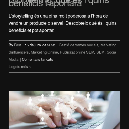
Storytelling: què és i quins
beneficis t’aportarà
L'storytelling és una eina molt poderosa a l'hora de
vendre un producte o servei. Descobreix què és i quins
beneficis et pot aportar.
By
Fast
|
15 de juny de 2022
|
Gestió de xarxes socials
,
Marketing
d’influencers
,
Marketing Online
,
Publicitat online SEM
,
SEM
,
Social
a
Media
|
Comentaris tancats
Storytelling:
Llegeix més
què
és
i
quins
beneficis
t’aportarà