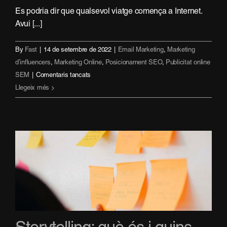
Es podria dir que qualsevol viatge comença a Internet.
Avui [...]
By
Fast
|
14 de setembre de 2022
|
Email Marketing
,
Marketing
d’influencers
,
Marketing Online
,
Posicionament SEO
,
Publicitat online
a
SEM
|
Comentaris tancats
Marketing
Llegeix més
Digital
per
a
Hotels:
6
Estratègies
Imprescindibles