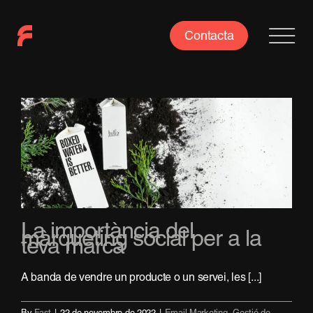
Skip
to
Contacta
content
La importància del
màrqueting social per a la
teva marca
A banda de vendre un producte o un servei, les [...]