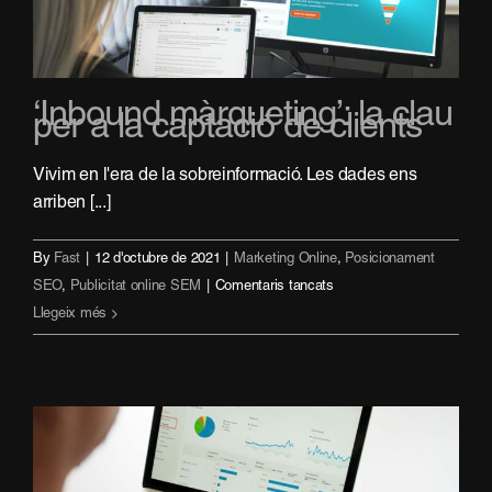
‘Inbound màrqueting’: la clau
per a la captació de clients
Vivim en l'era de la sobreinformació. Les dades ens
arriben [...]
By
Fast
|
12 d'octubre de 2021
|
Marketing Online
,
Posicionament
a
SEO
,
Publicitat online SEM
|
Comentaris tancats
‘Inbound
Llegeix més
màrqueting’:
la
clau
per
a
la