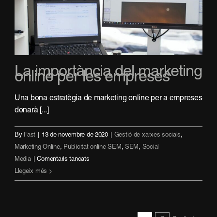
Marketing
La importància del marketing
online per les empreses
Una bona estratègia de marketing online per a empreses
donarà [...]
By
Fast
|
13 de novembre de 2020
|
Gestió de xarxes socials
,
Marketing Online
,
Publicitat online SEM
,
SEM
,
Social
a
Media
|
Comentaris tancats
La
Llegeix més
importància
del
marketing