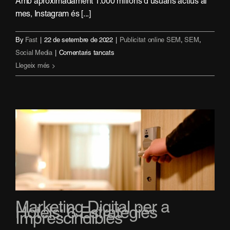
Amb aproximadament 1.000 milions d’usuaris actius al
mes, Instagram és [...]
By
Fast
|
22 de setembre de 2022
|
Publicitat online SEM
,
SEM
,
a
Social Media
|
Comentaris tancats
Publicitat
Llegeix més
a
Instagram:
formats
i
consells
per
posar-
la
en
marxa
Marketing Digital per a
Hotels: 6 Estratègies
Imprescindibles