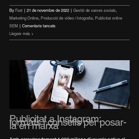
By
Fast
|
21 de novembre de 2022
|
Gestió de xarxes socials
,
Marketing Online
,
Producció de vídeo i fotografia
,
Publicitat online
a
SEM
|
Comentaris tancats
Què
Llegeix més
és
el
màrqueting
experiencial?
Publicitat a Instagram:
formats i consells per posar-
la en marxa