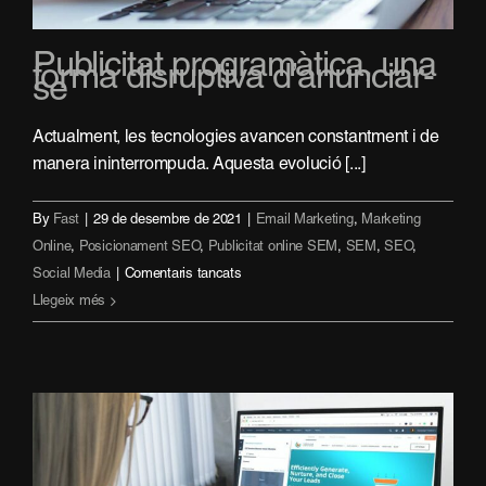
Publicitat programàtica, una
forma disruptiva d’anunciar-
se
Actualment, les tecnologies avancen constantment i de
manera ininterrompuda. Aquesta evolució [...]
By
Fast
|
29 de desembre de 2021
|
Email Marketing
,
Marketing
Online
,
Posicionament SEO
,
Publicitat online SEM
,
SEM
,
SEO
,
a
Social Media
|
Comentaris tancats
Publicitat
Llegeix més
programàtica,
una
forma
disruptiva
d’anunciar-
se