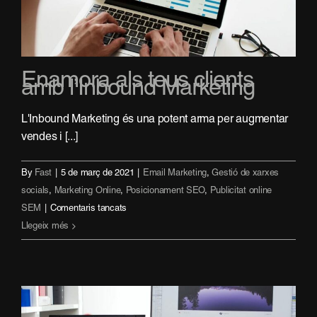
captació
de
clients
Enamora als teus clients
amb l’Inbound Marketing
L'Inbound Marketing és una potent arma per augmentar
vendes i [...]
By
Fast
|
5 de març de 2021
|
Email Marketing
,
Gestió de xarxes
socials
,
Marketing Online
,
Posicionament SEO
,
Publicitat online
a
SEM
|
Comentaris tancats
Enamora
Llegeix més
als
teus
clients
amb
l’Inbound