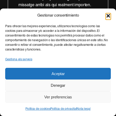
missatge arribi als qui realment importen.
A Fast, cada campanya està dissenyada per
Gestionar consentimiento
impactar el teu públic objectiu.
Para ofrecer las mejores experiencias, utilizamos tecnologías como las
cookies para almacenar y/o acceder a la información del dispositivo. El
consentimiento de estas tecnologías nos permitirá procesar datos como el
comportamiento de navegación o las identificaciones únicas en este sitio. No
consentir o retirar el consentimiento, puede afectar negativamente a ciertas
características y funciones.
Gestiona els serveis
/
11
Aceptar
Diferenciar-te de la competència
en un mercat saturat
Denegar
Desenvolupem estratègies de diferenciació
Ver preferencias
per posicionar-te com a líder en el teu sector
i fer que la teva marca sigui inconfundible.
Política de cookies
Política de privacitat
Nota legal
Amb Fast, el teu negoci sempre destacarà