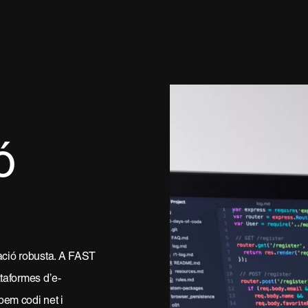
ó
ació robusta. A FAST
taformes d’e-
pem codi net i