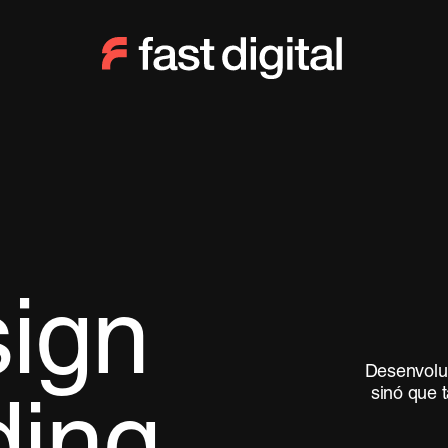
ign
Desenvolup
sinó que 