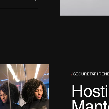
/
SEGURETAT I REN
Hosti
Mant