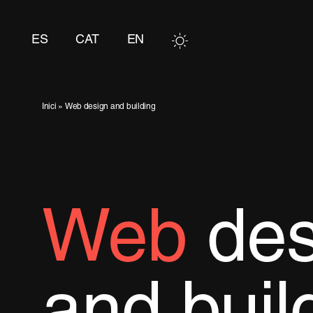
Skip
to
ES
CAT
EN
content
Inici
»
Web design and building
Web
des