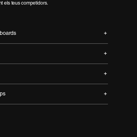
ant els teus competidors.
dboards
ups