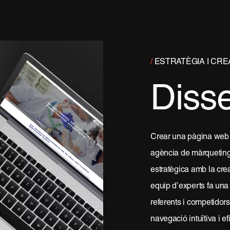
/
ESTRATÈGIA I CREA
Diss
Crear una pàgina web e
agència de màrqueting 
estratègica amb la cre
equip d’experts fa una 
referents i competidor
navegació intuïtiva i e