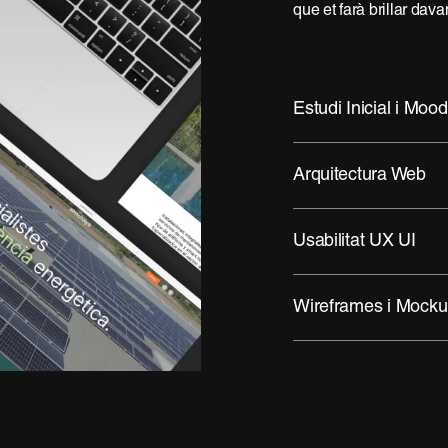
que et farà brillar dav
Estudi Inicial i Moo
Arquitectura Web
Usabilitat UX UI
Wireframes i Mock