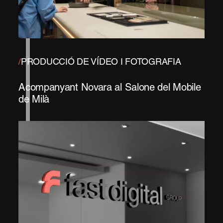
/
PRODUCCIÓ DE VÍDEO I FOTOGRAFIA
Acompanyant Novara al Salone del Mobile
de Milà