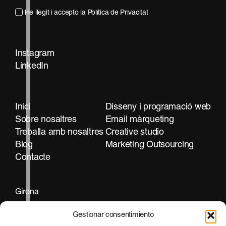
He llegit i accepto la
Política de Privacitat
Instagram
LinkedIn
Contacta
Inici
Disseny i programació web
Sobre nosaltres
Email màrqueting
Treballa amb nosaltres
Creative studio
Blog
Marketing Outsourcing
Contacte
Girona
+34 972 297 255
Gestionar consentimiento