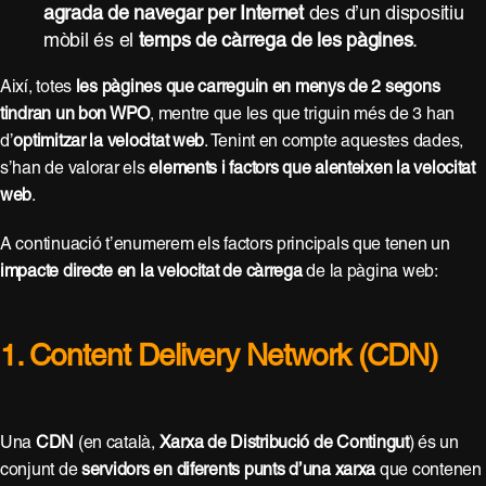
agrada de navegar per Internet
des d’un dispositiu
mòbil és el
temps de càrrega de les pàgines
.
Així, totes
les pàgines que carreguin en menys de 2 segons
tindran un bon WPO
, mentre que les que triguin més de 3 han
d’
optimitzar la velocitat web
. Tenint en compte aquestes dades,
s’han de valorar els
elements i factors que alenteixen la velocitat
web
.
A continuació t’enumerem els factors principals que tenen un
impacte directe en la velocitat de càrrega
de la pàgina web:
1. Content Delivery Network (CDN)
Una
CDN
(en català,
Xarxa de Distribució de Contingut
) és un
conjunt de
servidors en diferents punts d’una xarxa
que contenen