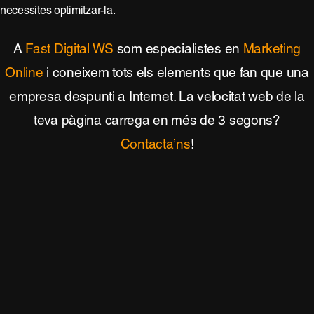
necessites optimitzar-la.
A
Fast Digital WS
som especialistes en
Marketing
Online
i coneixem tots els elements que fan que una
empresa despunti a Internet. La velocitat web de la
teva pàgina carrega en més de 3 segons?
Contacta’ns
!