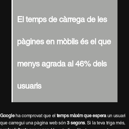
El temps de càrrega de les
pàgines en mòbils és el que
menys agrada al 46% dels
usuaris
Google
ha comprovat que el
temps màxim que espera
un usuari
que carregui una pàgina web són
3 segons
. Si la teva triga més,