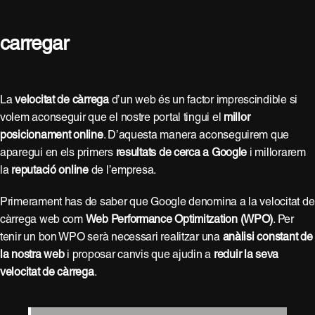
carregar
La
velocitat de càrrega
d’un web és un factor imprescindible si
volem aconseguir que el nostre portal tingui el
millor
posicionament online
. D’aquesta manera aconseguirem que
aparegui en els primers
resultats de cerca a Google
i millorarem
la
reputació online
de l’empresa.
Primerament has de saber que Google denomina a la velocitat de
càrrega web com
Web Performance Optimitzation (WPO)
. Per
tenir un bon WPO serà necessari realitzar una
anàlisi constant de
la nostra web
i proposar canvis que ajudin a
reduir la seva
velocitat de càrrega
.