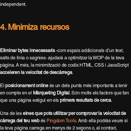
independent.
4. Minimiza recursos
Eliminar bytes innecessaris
-com espais addicionals d’un text,
salts de línia o sagnies- ajudarà a optimitzar la WOP de la teva
pàgina. A més, la minimització de codis HTML, CSS i JavaScript
acceleren la velocitat de descàrrega
.
El
posicionament online
és un dels punts més importants a tenir
en compte en el
Màrqueting Digital
. Són molts els factors que fan
que una pàgina estigui en els
primers resultats de cerca
.
Una de les
eines que pots utilitzar per comprovar la velocitat de
càrrega del teu web
és
Pingdom Tools
. Amb ella podràs veure si
la teva pàgina carrega en menys de 2 segons o, al contrari,