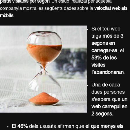
perds visitants per segon
. Un estudi realitzat per aquesta
companyia mostra les següents dades sobre la
velocitat web als
mòbils
:
Si el teu web
triga
més de 3
segons en
carregar-se
, el
53% de les
visites
l’abandonaran
.
Una de cada
dues persones
s’espera que
un
web carregui en
2 segons.
El 46%
dels usuaris afirmen que
el que menys els