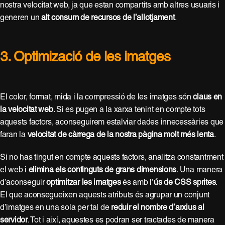
nostra velocitat web, ja que estan compartits amb altres usuaris i
generen un
alt consum de recursos de l’allotjament
.
3. Optimizació de les imatges
El color, format, mida i la compressió de les imatges són
claus en
la velocitat web
. Si es pugen a la xarxa tenint en compte tots
aquests factors, aconseguirem estalviar dades innecessàries que
faran la
velocitat de càrrega de la nostra pàgina molt més lenta
.
Si no has tingut en compte aquests factors, analitza constantment
el web i
elimina els continguts de grans dimensions
. Una manera
d’aconseguir
optimitzar les imatges
és amb l’
ús de CSS sprites
.
El que aconsegueixen aquests atributs és agrupar un conjunt
d’imatges en una sola per tal de
reduir el nombre d’arxius al
servidor
. Tot i així, aquestes es podran ser tractades de manera