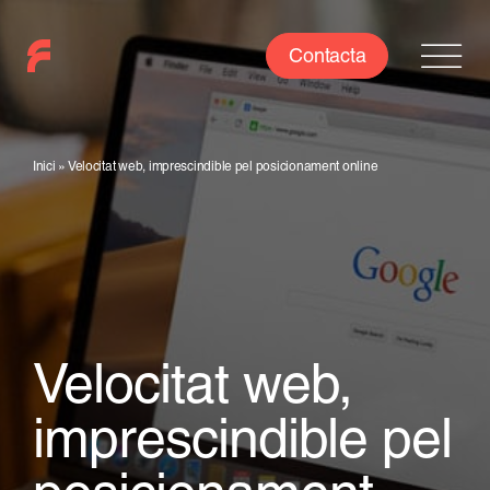
Skip
to
Contacta
content
Inici
»
Velocitat web, imprescindible pel posicionament online
Velocitat web,
imprescindible pel