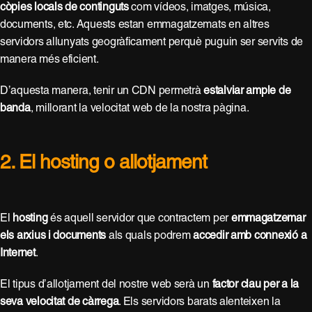
còpies locals de continguts
com vídeos, imatges, música,
documents, etc. Aquests estan emmagatzemats en altres
servidors allunyats geogràficament perquè puguin ser servits de
manera més eficient.
D’aquesta manera, tenir un CDN permetrà
estalviar ample de
banda
, millorant la velocitat web de la nostra pàgina.
2. El hosting o allotjament
El
hosting
és aquell servidor que contractem per
emmagatzemar
els arxius i documents
als quals podrem
accedir amb connexió a
Internet
.
El tipus d’allotjament del nostre web serà un
factor clau per a la
seva velocitat de càrrega
. Els servidors barats alenteixen la