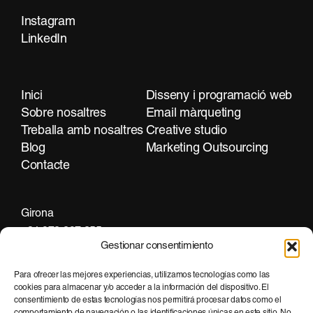
Instagram
LinkedIn
Contacta
Inici
Disseny i programació web
Sobre nosaltres
Email màrqueting
Treballa amb nosaltres
Creative studio
Blog
Marketing Outsourcing
Contacte
Girona
+34 972 297 255
Gestionar consentimiento
Para ofrecer las mejores experiencias, utilizamos tecnologías como las
cookies para almacenar y/o acceder a la información del dispositivo. El
Barcelona
consentimiento de estas tecnologías nos permitirá procesar datos como el
+34 935 951 500
comportamiento de navegación o las identificaciones únicas en este sitio. No