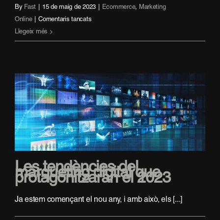
By
Fast
|
15 de maig de 2023
|
Ecommerce
,
Marketing
a
Online
|
Comentaris tancats
L’embut
Llegeix més
de
conversió:
Atrau
i
fidelitza
els
teus
clients
Les tendències del
màrqueting digital que
protagonitzaran el 2023
Ja estem començant el nou any, i amb això, els [...]