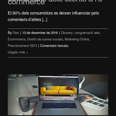
commerce
El 90% dels consumidors es deixen influenciar pels
comentaris d’altres [...]
By
Fast
|
13 de desembre de 2016
|
Disseny i programació web
,
Ecommerce
,
Gestió de xarxes socials
,
Marketing Online
,
a
Posicionament SEO
|
Comentaris tancats
La
Llegeix més
importància
dels
comentaris
dels
clients
a
l’e-
commerce