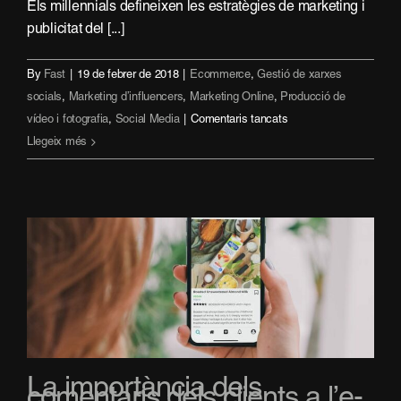
Els millennials defineixen les estratègies de marketing i
publicitat del [...]
By
Fast
|
19 de febrer de 2018
|
Ecommerce
,
Gestió de xarxes
socials
,
Marketing d’influencers
,
Marketing Online
,
Producció de
a
vídeo i fotografia
,
Social Media
|
Comentaris tancats
Com
Llegeix més
arribar
als
millennials
La importància dels
comentaris dels clients a l’e-