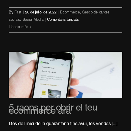
By
Fast
|
26 de juliol de 2022
|
Ecommerce
,
Gestió de xarxes
a
socials
,
Social Media
|
Comentaris tancats
Social
Llegeix més
Commerce:
ven
a
través
de
les
teves
XXSS
5 raons per obrir el teu
ecommerce ara
Des de l'inici de la quarantena fins avui, les vendes [...]