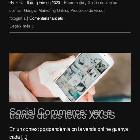
By
Fast
|
9 de gener de 2023
|
Ecommerce
,
Gestió de xarxes
socials
,
Google
,
Marketing Online
,
Producció de vídeo i
a
fotografia
|
Comentaris tancats
Les
Llegeix més
tendències
del
màrqueting
digital
que
protagonitzaran
el
2023
Social Commerce: ven a
través de les teves XXSS
En un context postpandèmia on la venda online guanya
cada [...]