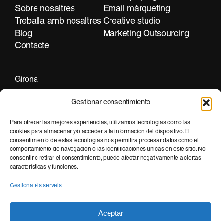
Sobre nosaltres
Email màrqueting
Treballa amb nosaltres
Creative studio
Blog
Marketing Outsourcing
Contacte
Girona
+34 972 297 255
Gestionar consentimiento
Para ofrecer las mejores experiencias, utilizamos tecnologías como las
cookies para almacenar y/o acceder a la información del dispositivo. El
Barcelona
consentimiento de estas tecnologías nos permitirá procesar datos como el
+34 935 951 500
comportamiento de navegación o las identificaciones únicas en este sitio. No
consentir o retirar el consentimiento, puede afectar negativamente a ciertas
características y funciones.
Gestiona els serveis
Aceptar