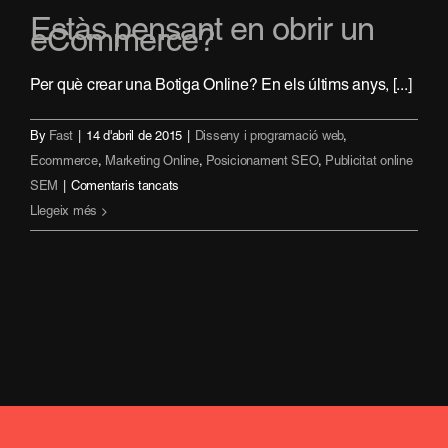
Estàs pensant en obrir un
eCommerce?
Per què crear una Botiga Online? En els últims anys, [...]
By
Fast
|
14 d'abril de 2015
|
Disseny i programació web
,
Ecommerce
,
Marketing Online
,
Posicionament SEO
,
Publicitat online
a
SEM
|
Comentaris tancats
Estàs
Llegeix més
pensant
en
obrir
un
eCommerce?