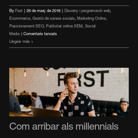
By
Fast
|
26 de març de 2018
|
Disseny i programació web
,
Ecommerce
,
Gestió de xarxes socials
,
Marketing Online
,
Posicionament SEO
,
Publicitat online SEM
,
Social
a
Media
|
Comentaris tancats
5
Llegeix més
beneficis
de
la
digitalizació
d’una
empresa
Com arribar als millennials