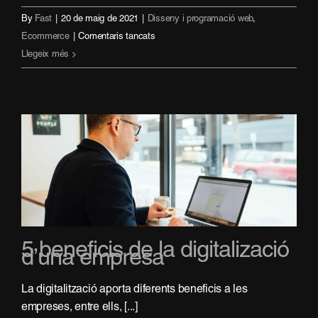
By
Fast
|
20 de maig de 2021
|
Disseny i programació web
,
a
Ecommerce
|
Comentaris tancats
5
Llegeix més
raons
per
obrir
el
teu
ecommerce
ara
5 beneficis de la digitalizació
d’una empresa
La digitalització aporta diferents beneficis a les
empreses, entre ells, [...]