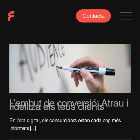
Skip
to
Contacta
content
L’embut de conversió: Atrau i
fidelitza els teus clients
En l'era digital, els consumidors estan cada cop més
informats [...]