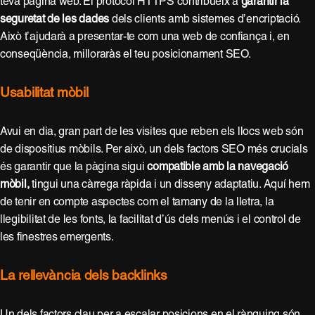
teva pàgina web. El protocol HTTPS contribueix a
garantir la
seguretat de les dades
dels clients amb sistemes d’encriptació.
Això t’ajudarà a presentar-te com una web de confiança i, en
conseqüència, milloraràs el teu posicionament SEO.
Usabilitat mòbil
Avui en dia, gran part de les visites que reben els llocs web són
de dispositius mòbils. Per això, un dels factors SEO més crucials
és garantir que la pàgina sigui
compatible amb la navegació
mòbil,
tingui una càrrega ràpida i un disseny adaptatiu. Aquí hem
de tenir en compte aspectes com el tamany de la lletra, la
llegibilitat de les fonts, la facilitat d’ús dels menús i el control de
les finestres emergents.
La rellevància dels backlinks
Un dels factors clau per a escalar posicions en el rànquing són