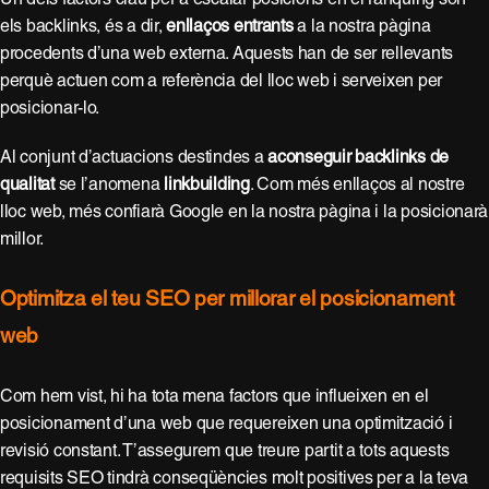
els backlinks, és a dir,
enllaços entrants
a la nostra pàgina
procedents d’una web externa. Aquests han de ser rellevants
perquè actuen com a referència del lloc web i serveixen per
posicionar-lo.
Al conjunt d’actuacions destindes a
aconseguir backlinks de
qualitat
se l’anomena
linkbuilding
. Com més enllaços al nostre
lloc web, més confiarà Google en la nostra pàgina i la posicionarà
millor.
Optimitza el teu SEO per millorar el posicionament
web
Com hem vist, hi ha tota mena factors que influeixen en el
posicionament d’una web que requereixen una optimització i
revisió constant. T’assegurem que treure partit a tots aquests
requisits SEO tindrà conseqüències molt positives per a la teva