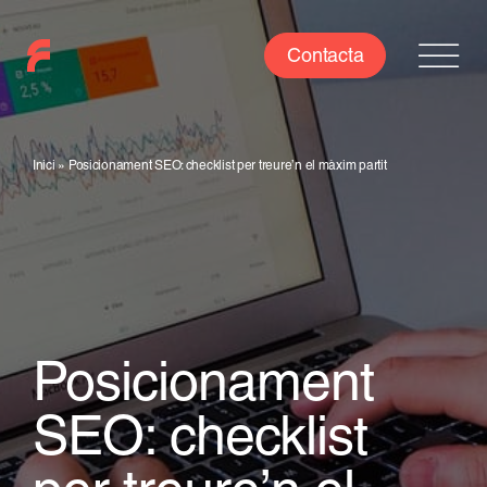
Skip
to
Contacta
content
Inici
»
Posicionament SEO: checklist per treure’n el màxim partit
Posicionament
SEO: checklist