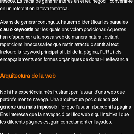
frescos
. Es tracta de generar interès en el teu negoci i convertir-te
en un referent en la teva temàtica.
Abans de generar continguts, haurem d’identificar les
paraules
clau o keywords
per les quals ens volem posicionar. Aquestes
han d’aparèixer a la nostra web de manera natural, evitant
repeticions innecessàries que restin atractiu o sentit al text.
Incloure la keyword principal al títol de la pàgina, l’URL i els
encapçalaments són formes orgàniques de donar-li rellevància.
Arquitectura de la web
No hi ha experiència més frustrant per l’usuari d’una web que
perdre’s mentre navega. Una arquitectura poc cuidada
pot
generar una mala impressió
i fer que l’usuari abandoni la pàgina.
Ens interessa que la navegació pel lloc web sigui intuïtiva i que
les diferents pàgines estiguin correctament enllaçades.