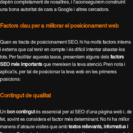
depèn completament de nosaltres, i l’aconseguirem construint
una bona autoritat de cara a Google i altres cercadors.
Factors clau per a millorar el posicionament web
Quan es tracta de posicionament SEO, hi ha molts factors interns
i externs que cal tenir en compte i és difícil intentar abastar-los
tots. Per facilitar aquesta tasca, presentem alguns dels
factors
SEO més importants
que mereixen la teva atenció. Pren nota i
aplica’ls, per tal de posicionar la teva web en les primeres
posicions:
Contingut de qualitat
Un
bon contingut
és essencial per al SEO d’una pàgina web i, de
fet, sovint es considera el factor més determinant. No hi ha millor
manera d’atraure visites que amb
textos rellevants, informatius i