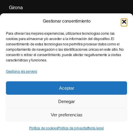
Girona
+34 972 297 255
Gestionar consentimiento
Para ofrecer las mejores experiencias, utilizamos tecnologías como las
cookies para almacenar y/o acceder a la información del dispositivo. El
Barcelona
consentimiento de estas tecnologías nos permitirá procesar datos como el
+34 935 951 500
comportamiento de navegación o las identificaciones únicas en este sitio. No
consentir o retirar el consentimiento, puede afectar negativamente a ciertas
características y funciones.
Gestiona els serveis
Aceptar
Denegar
© 2026 FAST DIGITAL.
Ver preferencias
NOTA LEGAL
·
POLÍTICA DE PRIVACITAT
·
POLÍTICA DE COOKIES
Política de cookies
Política de privacitat
Nota legal