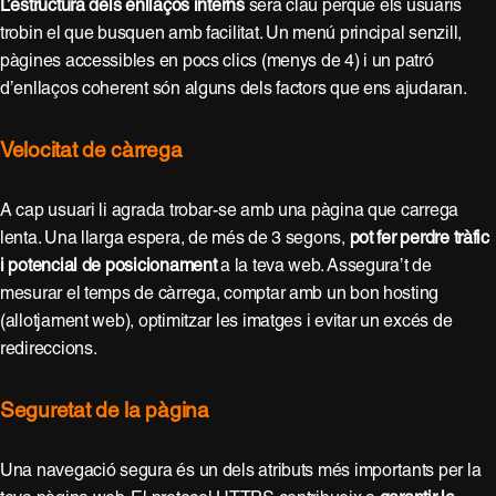
L’estructura dels enllaços interns
serà clau perquè els usuaris
trobin el que busquen amb facilitat. Un menú principal senzill,
pàgines accessibles en pocs clics (menys de 4) i un patró
d’enllaços coherent són alguns dels factors que ens ajudaran.
Velocitat de càrrega
A cap usuari li agrada trobar-se amb una pàgina que carrega
lenta. Una llarga espera, de més de 3 segons,
pot fer perdre tràfic
i potencial de posicionament
a la teva web. Assegura’t de
mesurar el temps de càrrega, comptar amb un bon hosting
(allotjament web), optimitzar les imatges i evitar un excés de
redireccions.
Seguretat de la pàgina
Una navegació segura és un dels atributs més importants per la