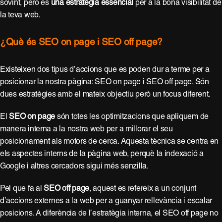
sovint, però és
una estratègia essenci
a
l
per a la bona visibilitat de
la teva web.
¿Què és SEO on page i SEO off page?
Existeixen dos tipus d’accions que es poden dur a terme per a
posicionar la nostra pàgina: SEO on page i SEO off page. Són
dues estratègies amb el mateix objectiu però un focus diferent.
El
SEO on page
són totes les optimitzacions que apliquem de
manera interna a la nostra web per a millorar el seu
posicionament als motors de cerca. Aquesta tècnica se centra en
els aspectes interns de la pàgina web, perquè la indexació a
Google i altres cercadors sigui més senzilla.
Pel que fa al
SEO off page
, aquest es refereix a un conjunt
d’accions externes a la web per a guanyar rellevància i escalar
posicions. A diferència de l’estratègia interna, el SEO off page no