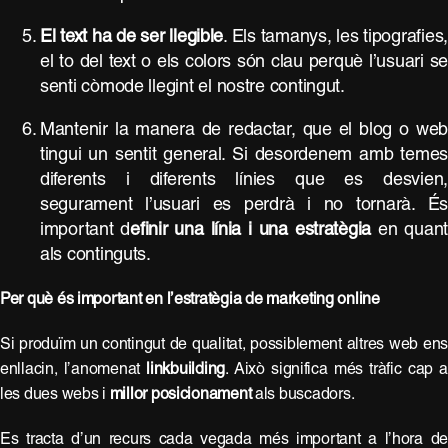
El text ha de ser llegible
. Els tamanys, les tipografies
el to del text o els colors són clau perquè l’usuari s
senti còmode llegint el nostre contingut.
Mantenir la manera de redactar, que el blog o we
tingui un sentit general. Si desordenem amb teme
diferents i diferents línies que es desvien
segurament l’usuari es perdrà i no tornarà. É
important d
efinir una línia i una estratègia
en quan
als continguts.
Per què és important en l’estratègia de marketing online
Si produïm un contingut de qualitat, possiblement altres web en
enllacin, l’anomenat
linkbuilding
. Això significa més tràfic cap 
les dues webs i
millor posicionament
als buscadors.
Es tracta d’un recurs cada vegada més important a l’hora d