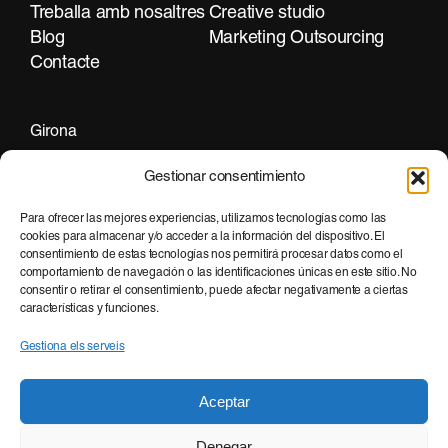
Treballa amb nosaltres
Creative studio
Blog
Marketing Outsourcing
Contacte
Girona
+34 972 297 255
Gestionar consentimiento
Para ofrecer las mejores experiencias, utilizamos tecnologías como las
cookies para almacenar y/o acceder a la información del dispositivo. El
Barcelona
consentimiento de estas tecnologías nos permitirá procesar datos como el
+34 935 951 500
comportamiento de navegación o las identificaciones únicas en este sitio. No
consentir o retirar el consentimiento, puede afectar negativamente a ciertas
características y funciones.
Gestiona els serveis
Aceptar
Denegar