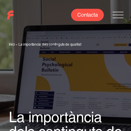
Skip
to
Contacta
content
Inici
»
La importància dels continguts de qualitat
La importància