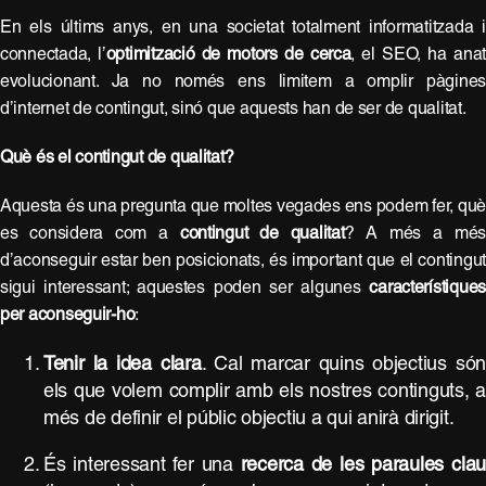
En els últims anys, en una societat totalment informatitzada 
connectada, l’
optimització de motors de cerca
, el SEO, ha anat
evolucionant. Ja no només ens limitem a omplir pàgine
d’internet de contingut, sinó que aquests han de ser de qualitat.
Què és el contingut de qualitat?
Aquesta és una pregunta que moltes vegades ens podem fer, qu
es considera com a
contingut de qualitat
? A més a més
d’aconseguir estar ben posicionats, és important que el contingu
sigui interessant; aquestes poden ser algunes
característique
per aconseguir-ho
:
Tenir la idea clara
. Cal marcar quins objectius só
els que volem complir amb els nostres continguts, 
més de definir el públic objectiu a qui anirà dirigit.
És interessant fer una
recerca de les paraules cla