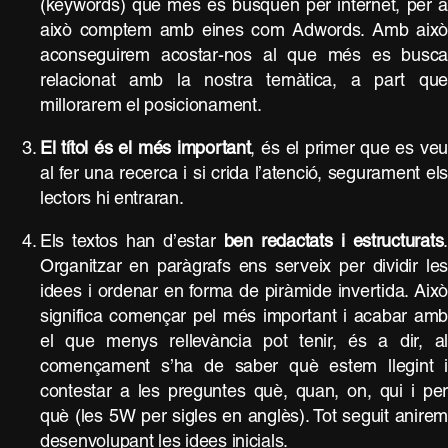
(keywords) que més es busquen per internet, per 
això comptem amb eines com Adwords. Amb aix
aconseguirem acostar-nos al que més es busc
relacionat amb la nostra temàtica, a part qu
millorarem el posicionament.
El títol és el més important
, és el primer que es ve
al fer una recerca i si crida l’atenció, segurament el
lectors hi entraran.
Els textos han d’estar
ben redactats i estructurats
.
Organitzar en paràgrafs ens serveix per dividir le
idees i ordenar en forma de piràmide invertida. Aix
significa començar pel més important i acabar am
el que menys rellevància pot tenir, és a dir, a
començament s’ha de saber què estem llegint 
contestar a les preguntes què, quan, on, qui i pe
què (les 5W per sigles en anglès). Tot seguit anire
desenvolupant les idees inicials.