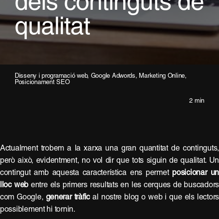
dels continguts de
qualitat
Disseny i programació web
,
Google Adwords
,
Marketing Online
,
Posicionament SEO
2 min
Actualment trobem a la xarxa una gran quantitat de continguts
però això, evidentment, no vol dir que tots siguin de qualitat. U
contingut amb aquesta característica ens permet
posicionar un
lloc web
entre els primers resultats en les cerques de buscador
com Google,
generar tràfic
al nostre blog o web i que els lector
possiblement hi tornin.