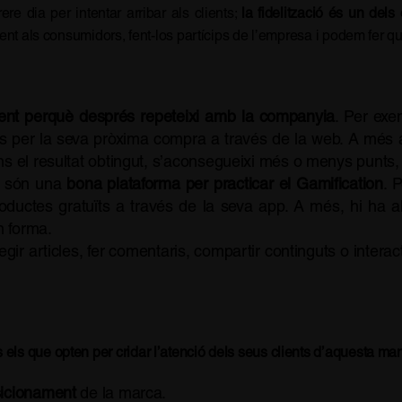
re dia per intentar arribar als clients;
la fidelització és un dels 
ent als consumidors, fent-los partícips de l’empresa i podem fer qu
client perquè després repeteixi amb la companyia
. Per exe
ts per la seva pròxima compra a través de la web. A més 
ns el resultat obtingut, s’aconsegueixi més o menys punts
s són una
bona plataforma per practicar el Gamification
. 
ductes gratuïts a través de la seva app. A més, hi ha a
n forma.
legir articles, fer comentaris, compartir continguts o interac
ls que opten per cridar l’atenció dels seus clients d’aquesta ma
sicionament
de la marca.