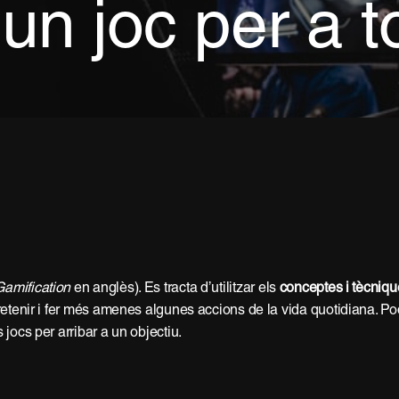
un joc per a t
Gamification
en anglès). Es tracta d’utilitzar els
conceptes i tècnique
ntretenir i fer més amenes algunes accions de la vida quotidiana. 
 jocs per arribar a un objectiu.