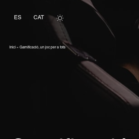
Skip
to
ES
CAT
content
Inici
»
Gamificació, un joc per a tots