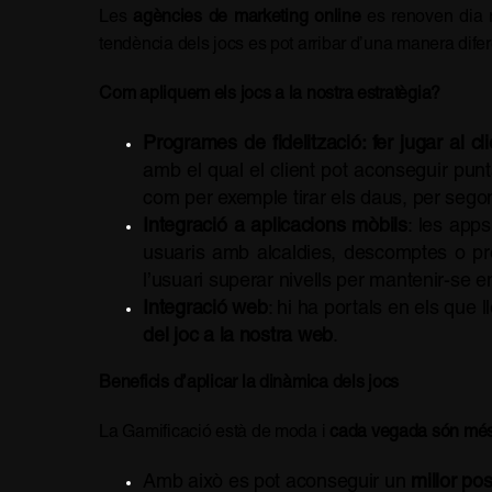
Les
agències de marketing online
es renoven dia re
tendència dels jocs es pot arribar d’una manera difer
Com apliquem els jocs a la nostra estratègia?
Programes de fidelització: fer jugar al 
amb el qual el client pot aconseguir pun
com per exemple tirar els daus, per sego
Integració a aplicacions mòbils
: les app
usuaris amb alcaldies, descomptes o pro
l’usuari superar nivells per mantenir-se e
Integració web
: hi ha portals en els que l
del joc a la nostra web
.
Beneficis d’aplicar la dinàmica dels jocs
La Gamificació està de moda i
cada vegada són més e
Amb això es pot aconseguir un
millor po