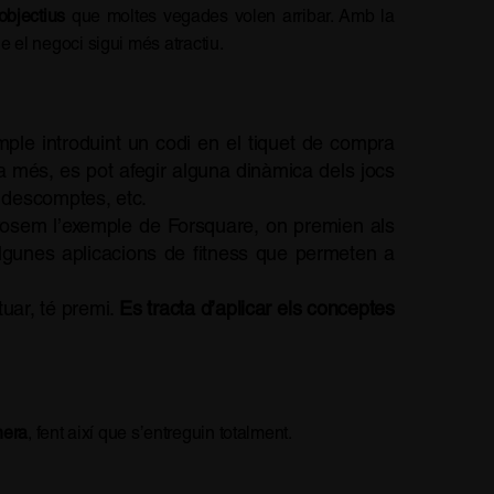
objectius
que moltes vegades volen arribar. Amb la
e el negoci sigui més atractiu.
mple introduint un codi en el tiquet de compra
a més, es pot afegir alguna dinàmica dels jocs
, descomptes, etc.
Posem l’exemple de Forsquare, on premien als
lgunes aplicacions de fitness que permeten a
tuar, té premi.
Es tracta d’aplicar els conceptes
nera
, fent així que s’entreguin totalment.