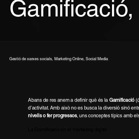
Gamificació, 
Gestió de xarxes socials
,
Marketing Online
,
Social Media
Abans de res anem a definir què és la
Gamificació
(
d’activitat. Amb això no es busca la diversió sinó e
nivells o fer progressos
, uns conceptes típics amb els
La Gamificació en el marketing digital