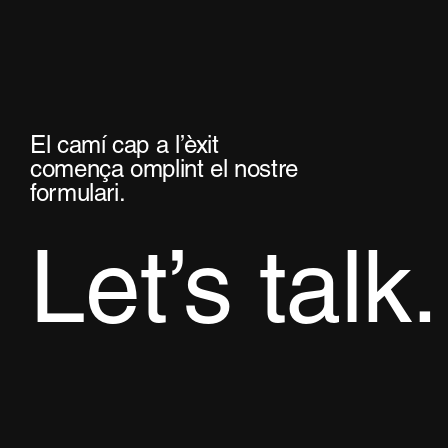
El camí cap a l’èxit
comença omplint el nostre
formulari.
Let’s talk.