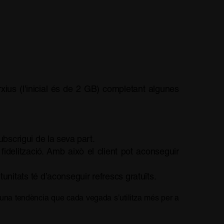
ius (l’inicial és de 2 GB) completant algunes
bscrigui de la seva part.
idelització. Amb això el client pot aconseguir
nitats té d’aconseguir refrescs gratuïts.
d’una tendència que cada vegada s’utilitza més per a