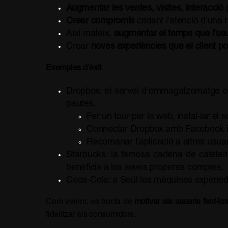
Augmentar les ventes, visites, interacció
(
Crear compromís
cridant l’atenció d’una
Així mateix,
augmentar el temps que l’us
Crear
noves experiències que el client p
Exemples d’èxit
Dropbox: el servei d’emmagatzematge onl
pautes.
Fer un tour per la web, instal·lar 
Connectar Dropbox amb Facebook i 
Recomanar l’aplicació a altres usua
Starbucks: la famosa cadena de cafeterie
beneficis a les seves properes compres.
Coca-Cola: a Seúl les màquines expenedore
Com veiem, es tracta de
motivar als usuaris fent-l
fidelitzar als consumidors.