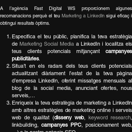
A l’agència Fast Digital WS proporcionem algune
recomanacions perquè el teu
Marketing a LinkedIn
sigui eficaç 
obtingui resultats òptims.
Especifica el teu públic, planifica la teva estratègi
de
Marketing Social Media
a LinkedIn i localitza el
teus clients potencials mitjançant
campanye
publicitàries
.
Situa’t en els radars dels teus clients potencial
actualitzant diàriament l’estat de la teva pàgin
d’empresa LinkedIn, oferint missatges mensuals a
blog de la social media, anunciant ofertes, nou
serveis,…
Enriqueix la teva estratègia de marketing a LinkedI
amb altres estratègies de marketing online i servei
web de qualitat (
disseny web
,
keyword research
linkbuilding,
campanyes PPC
, posicionament web