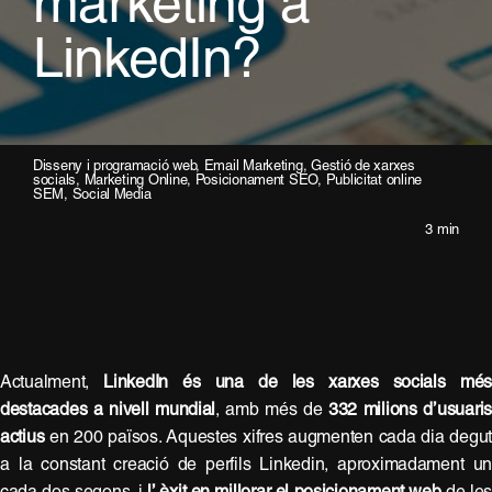
marketing a
LinkedIn?
Disseny i programació web
,
Email Marketing
,
Gestió de xarxes
socials
,
Marketing Online
,
Posicionament SEO
,
Publicitat online
SEM
,
Social Media
3 min
Actualment,
LinkedIn és una de les xarxes socials mé
destacades a nivell mundial
, amb més de
332 milions d’usuaris
actius
en 200 països. Aquestes xifres augmenten cada dia degu
a la constant creació de perfils Linkedin, aproximadament u