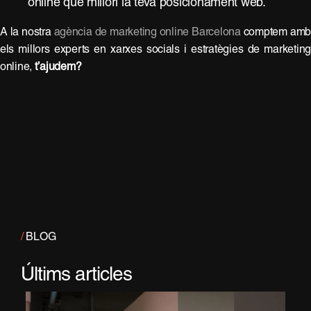
online que millori la teva posicionament web.
A la nostra
agència de marketing online Barcelona
comptem am
els millors experts en xarxes socials i estratègies de marketin
online,
t’ajudem?
/
BLOG
Últims articles