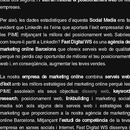
cada dos segons, i
l’ èxit en millorar el posicionament web
de le
empreses.
Per això, les dades estadístiques d’aquesta
Social Media
ens f
evident que LinkedIn és l’eina que aportarà l’èxit empresarial d
les PIME mitjançant la millora del posicionament web. Sabrie
com treure-li partit a LinkedIn?
Fast Digital WS
és una
agència d
marketing online Barcelona
que ofereix serveis web de qualita
perquè no perdis cap oportunitat de millorar el teu posicionamen
web i, en conseqüència, augmentar les teves vendes.
La nostra
empresa de marketing online
combina
serveis we
d’èxit
amb les millors estratègies del marketing online perquè le
PIME assoleixin els seus objectius:
disseny web
,
keywor
research
, posicionament web,
linkbuilding
i marketing socia
media són sols alguns dels serveis web i estratègies d
marketing que proporcionem a la nostra agència de marketin
online Barcelona. Mitjançant
l’estudi de competència
de la tev
empresa en xarxes socials i Internet, Fast Digital WS dissenya 