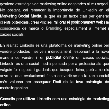
gestiona estratègies de marketing online adaptades al teu negoci
No obstant, cal remarcar la importància de LinkedIn en e
Marketing Social Media
, ja que és un factor clau per genera
clients potencials, crear vincles,
millorar el posicionament web
i l
consciència de marca o
Branding
, especialment a Internet 
xarxes socials.
En realitat, LinkedIn és una plataforma de marketing online pe
vendre productes i serveis indirectament, responent a la nov
manera de vendre i fer
publicitat online
en xarxes socials
LinkedIn és una social media pensada per a professionals qu
vulguin fer negocis i graduats que busquen feina, però amb el
anys ha anat evolucionant fins a convertir-se en la xarxa socia
més valuosa per
assegurar l’èxit de la teva estratègia d
marketing online
.
Consells per utilitzar LinkedIn com una estratègia de marketin
online