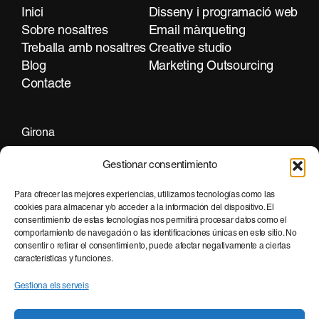
Inici
Disseny i programació web
Sobre nosaltres
Email màrqueting
Treballa amb nosaltres
Creative studio
Blog
Marketing Outsourcing
Contacte
Girona
+34 972 297 255
Gestionar consentimiento
Para ofrecer las mejores experiencias, utilizamos tecnologías como las
cookies para almacenar y/o acceder a la información del dispositivo. El
Barcelona
consentimiento de estas tecnologías nos permitirá procesar datos como el
+34 935 951 500
comportamiento de navegación o las identificaciones únicas en este sitio. No
consentir o retirar el consentimiento, puede afectar negativamente a ciertas
características y funciones.
Gestiona els serveis