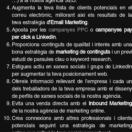
…) a la nostra agència SEO.
Augmenta la teva llista de clients potencials en e
correu electrònic, millorant així els resultats de l
teva estratègia
d’Email Marketing
.
Aposta per les
campanyes PPC
o
campanyes pa
per click a LinkedIn
.
Proporciona continguts de qualitat i interès amb un
bona estratègia de
marketing de continguts
i un prev
estudi de paraules clau o keyword research.
Estigues actiu en xarxes socials i grups de LinkedI
per augmentar la teva posicionament web.
Ofereix informació rellevant de l’empresa i cada u
dels treballadors de la teva empresa amb el dissen
de perfils de xarxes socials de la nostra agència.
Evita una venda directa amb el
Inbound Marketing
de la nostra agència de marketing online.
Crea connexions amb altres professionals i client
potencials seguint una estratègia de marketin