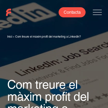
Skip
to
Contacta
content
Inici
»
Com treure el màxim profit del marketing a LinkedIn?
Com treure el
màxim profit del