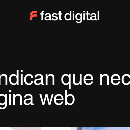
ndican que nec
gina web