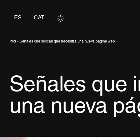
Saltar
al
ES
CAT
contenido
Inici
»
Señales que indican que necesitas una nueva página web
Señales que i
una nueva pá