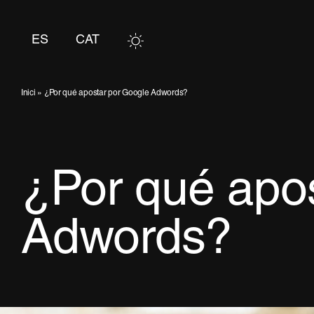
Saltar
al
ES
CAT
contenido
Inici
»
¿Por qué apostar por Google Adwords?
¿Por qué apo
Adwords?