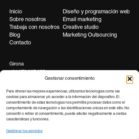
Inicio
Diseño y programación web
Sobre nosotros
Email marketing
Trabaja con nosotros
Creative studio
Blog
Marketing Outsourcing
Contacto
Girona
+34 972 297 255
Gestionar consentimiento
Para ofrecer las mejores experiencias, utilizamos tecnologías como las
cookies para almacenar y/o acceder a la información del dispositivo. El
Barcelona
consentimiento de estas tecnologías nos permitirá procesar datos como el
+34 935 951 500
comportamiento de navegación o las identificaciones únicas en este sitio. No
consentir o retirar el consentimiento, puede afectar negativamente a ciertas
características y funciones.
Gestionar los servicios