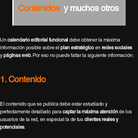
Contenidos
y muchos otros
Un
calendario editorial funcional
debe obtener la máxima
información posible sobre el
plan estratégico
en
redes sociales
y
páginas web
. Por eso no puede faltar la siguiente información:
1. Contenido
El contenido que se publica debe estar estudiado y
perfectamente detallado para
captar la máxima atención
de los
usuarios de la red, en especial la de tus
clientes reales y
potenciales
.