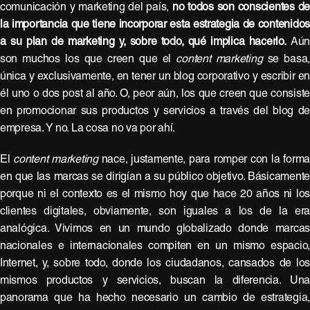
comunicación y marketing del país,
no todos son conscientes de
la importancia que tiene incorporar esta estrategia de contenido
a su plan de marketing y, sobre todo, qué implica hacerlo.
Aú
son muchos los que creen que el
content marketing
se basa,
única y exclusivamente, en tener un blog corporativo y escribir e
él uno o dos post al año. O, peor aún, los que creen que consist
en promocionar sus productos y servicios a través del blog d
empresa. Y no. La cosa no va por ahí.
El
content marketing
nace, justamente, para romper con la form
en que las marcas se dirigían a su público objetivo. Básicament
porque ni el contexto es el mismo hoy que hace 20 años ni lo
clientes digitales, obviamente, son iguales a los de la er
analógica. Vivimos en un mundo globalizado donde marca
nacionales e internacionales compiten en un mismo espacio
Internet, y, sobre todo, donde los ciudadanos, cansados de lo
mismos productos y servicios, buscan la diferencia. Un
panorama que ha hecho necesario un cambio de estrategia