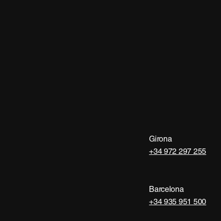
ES
ES
CAT
CAT
EN
EN
Contacta
Contacta
Girona
+34 972 297 255
Barcelona
+34 935 951 500