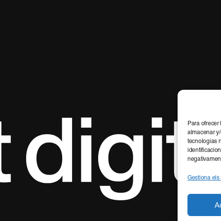
Para ofrecer
almacenar y/o
tecnologías 
identificacio
negativamente
Gestiona els 
A