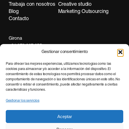
Trabaja con nosotros
Creative studio
Blog
Marketing Outsourcing
Contacto
Girona
+34 972 297 255
Gestionar consentimiento
Para ofrecer las mejores experiencias, utilizamos tecnologías como las
cookies para almacenar y/o acceder a la información del dispositivo. El
Barcelona
consentimiento de estas tecnologías nos permitirá procesar datos como el
+34 935 951 500
comportamiento de navegación o las identificaciones únicas en este sitio. No
consentir o retirar el consentimiento, puede afectar negativamente a ciertas
características y funciones.
Gestionar los servicios
Aceptar