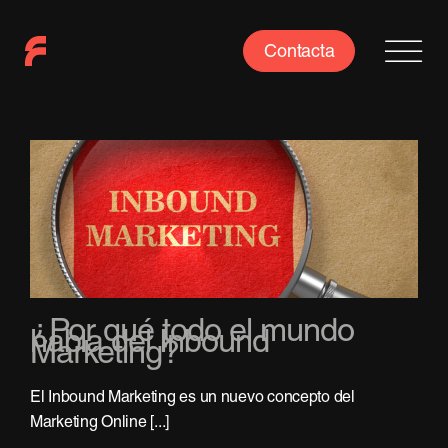
Saltar
al
Contacta
contenido
¿Por qué todo el mundo
habla del Inbound
Marketing?
El Inbound Marketing es un nuevo concepto del
Marketing Online [...]