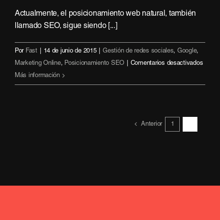
Actualmente, el posicionamiento web natural, también
llamado SEO, sigue siendo [...]
Por
Fast
|
14 de junio de 2015
|
Gestión de redes sociales
,
Google
,
en
Marketing Online
,
Posicionamiento SEO
|
Comentarios desactivados
¿Quié
Más información
mand
en
el
1
2
Anterior
Marke
Onlin