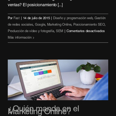
ventas? El posicionamiento [...]
Por
Fast
|
14 de julio de 2015
|
Diseño y programación web
,
Gestión
de redes sociales
,
Google
,
Marketing Online
,
Posicionamiento SEO
,
en
Producción de vídeo y fotografía
,
SEM
|
Comentarios desactivados
¿Cómo
Más información
consegu
que
Google
se
fije
en
tu
empres
¿Quién manda en el
Marketing Online?