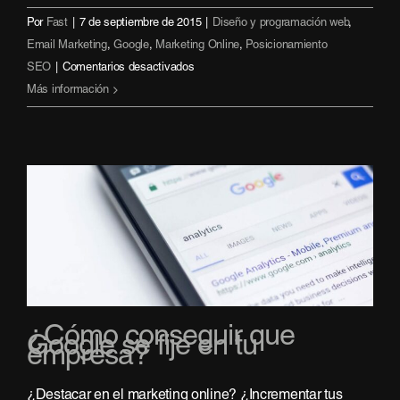
Por
Fast
|
7 de septiembre de 2015
|
Diseño y programación web
,
Email Marketing
,
Google
,
Marketing Online
,
Posicionamiento
en
SEO
|
Comentarios desactivados
¿Por
Más información
qué
todo
el
mundo
habla
del
Inbound
Marketing?
¿Cómo conseguir que
Google se fije en tu
empresa?
¿Destacar en el marketing online? ¿Incrementar tus