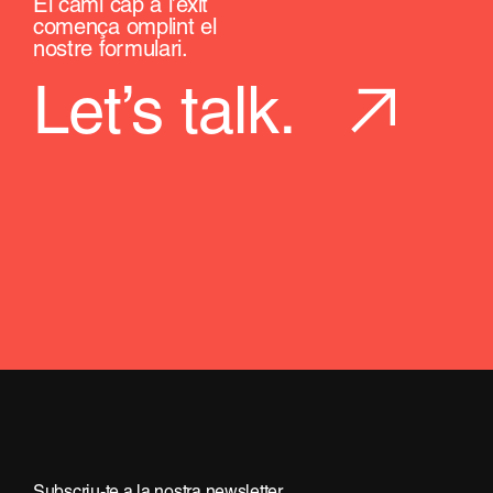
El camí cap a l’èxit
comença omplint el
nostre formulari.
Let’s talk.
Subscriu-te a la nostra newsletter