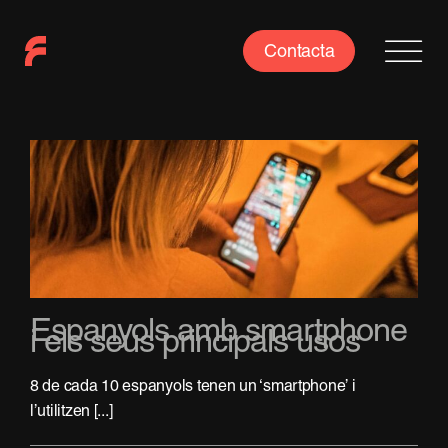
Skip
to
Contacta
content
Espanyols amb smartphone
i els seus principals usos
8 de cada 10 espanyols tenen un ‘smartphone’ i
l’utilitzen [...]