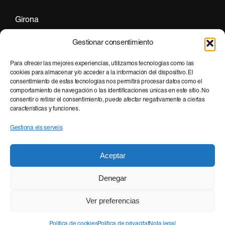
Girona
+34 972 297 255
Gestionar consentimiento
Para ofrecer las mejores experiencias, utilizamos tecnologías como las
cookies para almacenar y/o acceder a la información del dispositivo. El
Barcelona
consentimiento de estas tecnologías nos permitirá procesar datos como el
+34 935 951 500
comportamiento de navegación o las identificaciones únicas en este sitio. No
consentir o retirar el consentimiento, puede afectar negativamente a ciertas
características y funciones.
Gestiona els serveis
Aceptar
Denegar
© 2026 FAST DIGITAL.
Ver preferencias
NOTA LEGAL
·
POLÍTICA DE PRIVACITAT
·
POLÍTICA DE COOKIES
Política de cookies
Política de privacitat
Nota legal