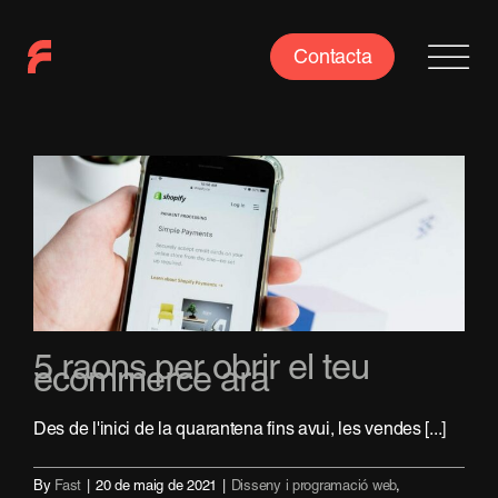
Skip
to
Contacta
content
5 raons per obrir el teu
ecommerce ara
Des de l'inici de la quarantena fins avui, les vendes [...]
By
Fast
|
20 de maig de 2021
|
Disseny i programació web
,