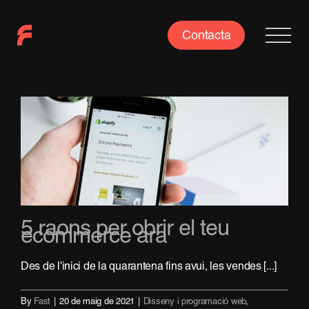
Skip
to
Contacta
content
5 raons per obrir el teu
ecommerce ara
Des de l'inici de la quarantena fins avui, les vendes [...]
By
Fast
|
20 de maig de 2021
|
Disseny i programació web
,